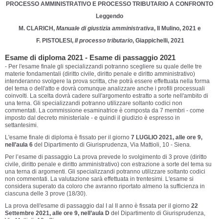
PROCESSO AMMINISTRATIVO E PROCESSO TRIBUTARIO A CONFRONTO
Leggendo
M. CLARICH,
Manuale di giustizia amministrativa
, Il Mulino, 2021 e
F. PISTOLESI,
Il processo tributario
, Giappichelli, 2021
Esame di diploma 2021 - Esame di passaggio 2021
- Per l'esame finale gli specializzandi potranno scegliere su quale delle tre
materie fondamentali (diritto civile, diritto penale e diritto amministrativo)
intenderanno svolgere la prova scritta, che potrà essere effettuata nella forma
del tema o dell'atto e dovrà comunque analizzare anche i profili processuali
coinvolti. La scelta dovrà cadere sull'argomento estratto a sorte nell'ambito di
una terna. Gli specializzandi potranno utilizzare soltanto codici non
commentati. La commissione esaminatrice è composta da 7 membri - come
imposto dal decreto ministeriale - e quindi il giudizio è espresso in
settantesimi.
L'esame finale di diploma è fissato per il giorno
7 LUGLIO 2021, alle ore 9,
nell’aula 6
del Dipartimento di Giurisprudenza, Via Mattioli, 10 - Siena.
Per l’esame di passaggio La prova prevede lo svolgimento di 3 prove (diritto
civile, diritto penale e diritto amministrativo) con estrazione a sorte del tema su
una terna di argomenti. Gli specializzandi potranno utilizzare soltanto codici
non commentati. La valutazione sarà effettuata in trentesimi. L'esame si
considera superato da coloro che avranno riportato almeno la sufficienza in
ciascuna delle 3 prove (18/30).
La prova dell'esame di passaggio dal I al II anno è fissata per il giorno
22
Settembre 2021, alle ore 9, nell’aula D
del Dipartimento di Giurisprudenza,