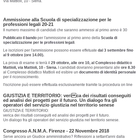
Via Mattioli, 10 - Siena.
Ammissione alla Scuola di specializzazione per le
professioni legali 20-21
Il numero massimo di candidati che saranno ammessi al primo anno è 30
Pubblicato il bando
per l'ammissione al primo anno della
Scuola di
specializzazione per le professioni legali
.
Le iscrizioni per l'ammissione possono essere effetuate
dal 3 settembre fino
al 9
ottobre (ore 14.00)
.
La prova di esame si terrà il
29 ottobre, alle ore 10, al Complesso didattico
Mattioli, via Mattioli, 10 - Siena.
I candidati dovranno presentarsi alle
ore 8.30
al Complesso didattico Mattioli ed esibire un
documento di identità personale
per il riconoscimento.
l'iscrizione può essere effettuata esclusivamente tramite la procedura on line
GIUSTIZIA E TERRITORIO: verica dei risultati conseguiti
ed analisi dei progetti per il futuro. Un dialogo fra gli
operatori del servizio giustizia nel territorio senese
GIUSTIZIA E TERRITORIO:
verica dei risultati conseguiti ed analisi dei progetti per il futuro.
Un dialogo fra gli operatori del servizio giustizia nel territorio senese.
Congresso A.N.M.A. Firenze - 22 Novembre 2018
Serve ancora un Giudice amministrativo? Riflessioni a settant'anni dalla