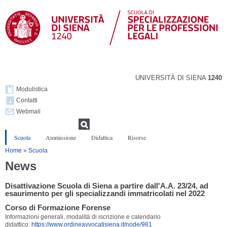
Salta al
contenuto
principale
UNIVERSITÀ DI SIENA
1240
Modulistica
Contatti
Webmail
Form di ricerca
Ricerca
Scuola
Ammissione
Didattica
Risorse
Tu sei qui
Home
»
Scuola
News
Disattivazione Scuola di Siena a partire dall'A.A. 23/24, ad
esaurimento per gli specializzandi immatricolati nel 2022
Corso di Formazione Forense
Informazioni generali, modalità di iscrizione e calendario
didattico:
https://www.ordineavvocatisiena.it/node/981