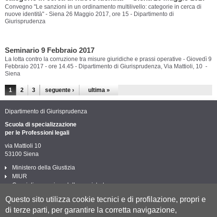
Convegno "Le sanzioni in un ordinamento multilivello: categorie in cerca di
nuove identità" - Siena 26 Maggio 2017, ore 15 - Dipartimento di
Giurisprudenza
Seminario 9 Febbraio 2017
La lotta contro la corruzione tra misure giuridiche e prassi operative - Giovedì 9
Febbraio 2017 - ore 14.45 - Dipartimento di Giurisprudenza, Via Mattioli, 10 -
Siena
Pagine
1
2
3
seguente ›
ultima »
Dipartimento di Giurisprudenza
Scuola di specializzazione
per le Professioni legali
via Mattioli 10
53100 Siena
Ministero della Giustizia
MIUR
Consiglio superiore della magistratura
Biblioteca circolo giuridico
Questo sito utilizza cookie tecnici e di profilazione, propri e
Post laurea Università di Siena
di terze parti, per garantire la corretta navigazione,
Privacy e Cookie policy