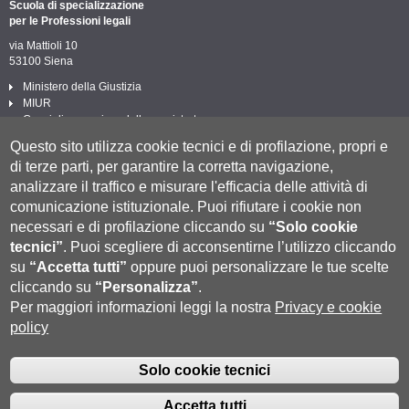
Scuola di specializzazione
per le Professioni legali
via Mattioli 10
53100 Siena
Ministero della Giustizia
MIUR
Consiglio superiore della magistratura
Biblioteca circolo giuridico
Questo sito utilizza cookie tecnici e di profilazione, propri e
Post laurea Università di Siena
di terze parti, per garantire la corretta navigazione,
Privacy e Cookie policy
analizzare il traffico e misurare l'efficacia delle attività di
Cookie settings
segui UNISI
comunicazione istituzionale.
Puoi rifiutare i cookie non
T
F
Y
necessari e di profilazione cliccando su
“Solo cookie
tecnici”
.
Puoi scegliere di acconsentirne l’utilizzo cliccando
su
“Accetta tutti”
oppure puoi personalizzare le tue scelte
cliccando su
“Personalizza”
.
Per maggiori informazioni leggi la nostra
Privacy e cookie
policy
Università degli Studi di Siena
- Rettorato, via Banchi di Sotto 55, 53100
Siena ITALIA
Solo cookie tecnici
P.IVA 00273530527 | C.F. 80002070524 |
Coordinate bancarie
|
Caselle
Fatturazione Elettronica
Pec: Posta Elettronica Certificata
|
Accetta tutti