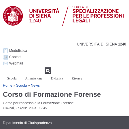
Salta al
contenuto
principale
UNIVERSITÀ DI SIENA
1240
Modulistica
Contatti
Webmail
Form di ricerca
Ricerca
Scuola
Ammissione
Didattica
Risorse
Tu sei qui
Home
»
Scuola
»
News
Corso di Formazione Forense
Corso per l'accesso alla Formazione Forense
Giovedì, 27 Aprile, 2023 - 12:45
Dipartimento di Giurisprudenza