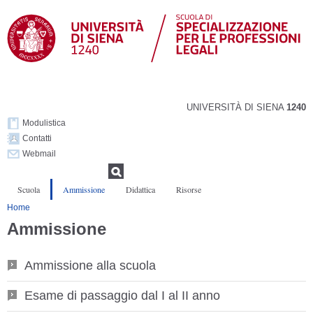
Salta al
contenuto
principale
UNIVERSITÀ DI SIENA
1240
Modulistica
Contatti
Webmail
Form di ricerca
Ricerca
Scuola
Ammissione
Didattica
Risorse
Tu sei qui
Home
Ammissione
Ammissione alla scuola
Esame di passaggio dal I al II anno