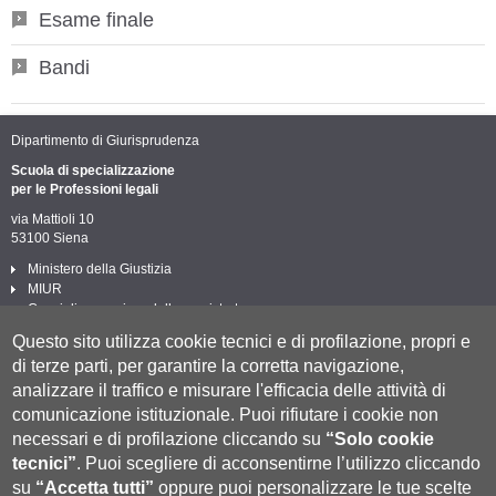
Esame finale
Bandi
Dipartimento di Giurisprudenza
Scuola di specializzazione
per le Professioni legali
via Mattioli 10
53100 Siena
Ministero della Giustizia
MIUR
Consiglio superiore della magistratura
Biblioteca circolo giuridico
Questo sito utilizza cookie tecnici e di profilazione, propri e
Post laurea Università di Siena
di terze parti, per garantire la corretta navigazione,
Privacy e Cookie policy
analizzare il traffico e misurare l'efficacia delle attività di
Cookie settings
segui UNISI
comunicazione istituzionale.
Puoi rifiutare i cookie non
T
F
Y
necessari e di profilazione cliccando su
“Solo cookie
tecnici”
.
Puoi scegliere di acconsentirne l’utilizzo cliccando
su
“Accetta tutti”
oppure puoi personalizzare le tue scelte